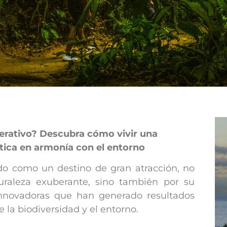
erativo? Descubra cómo vivir una
stica en armonía con el entorno
o como un destino de gran atracción, no
uraleza exuberante, sino también por su
innovadoras que han generado resultados
 la biodiversidad y el entorno.