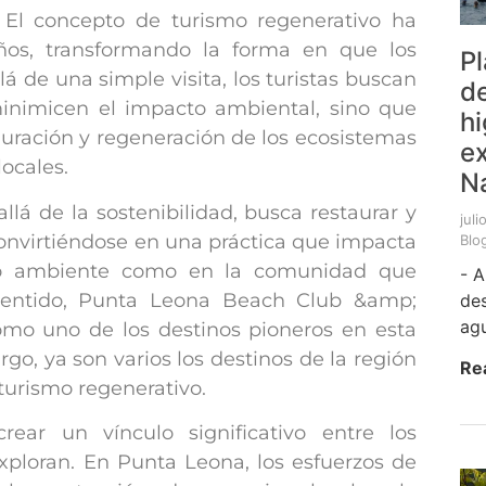
5. El concepto de turismo regenerativo ha
ños, transformando la forma en que los
Pl
lá de una simple visita, los turistas buscan
d
inimicen el impacto ambiental, sino que
hi
auración y regeneración de los ecosistemas
ex
ocales.
N
llá de la sostenibilidad, busca restaurar y
juli
 convirtiéndose en una práctica que impacta
Blo
io ambiente como en la comunidad que
- A
 sentido, Punta Leona Beach Club &amp;
de
agu
mo uno de los destinos pioneros en esta
go, ya son varios los destinos de la región
Re
turismo regenerativo.
rear un vínculo significativo entre los
exploran. En Punta Leona, los esfuerzos de