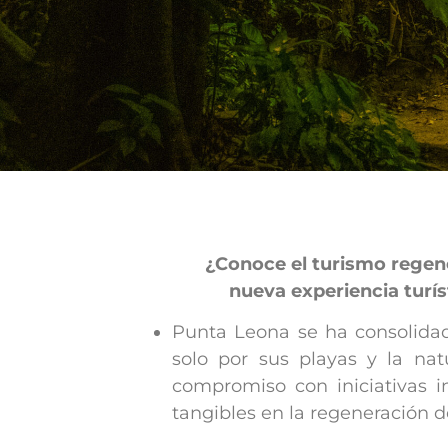
¿Conoce el turismo regen
nueva experiencia turí
Punta Leona se ha consolidad
solo por sus playas y la nat
compromiso con iniciativas 
tangibles en la regeneración de