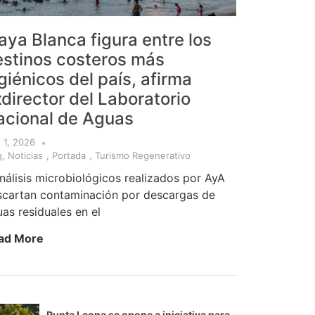
aya Blanca figura entre los
estinos costeros más
giénicos del país, afirma
director del Laboratorio
acional de Aguas
o 1, 2026
g
,
Noticias
,
Portada
,
Turismo Regenerativo
nálisis microbiológicos realizados por AyA
scartan contaminación por descargas de
as residuales en el
ad More
Punta Leona se opone a iniciativa para