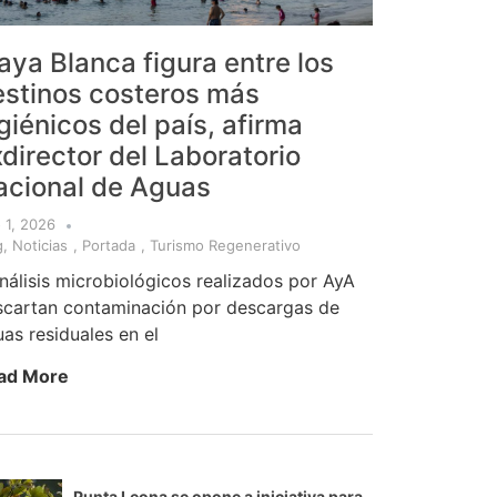
aya Blanca figura entre los
estinos costeros más
giénicos del país, afirma
director del Laboratorio
acional de Aguas
o 1, 2026
g
,
Noticias
,
Portada
,
Turismo Regenerativo
nálisis microbiológicos realizados por AyA
scartan contaminación por descargas de
as residuales en el
ad More
Punta Leona se opone a iniciativa para