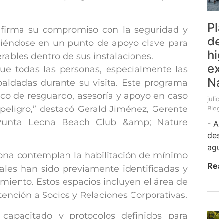
Pl
afirma su compromiso con la seguridad y
d
irtiéndose en un punto de apoyo clave para
hi
ables dentro de sus instalaciones.
ex
que todas las personas, especialmente las
N
paldadas durante su visita. Este programa
ico de resguardo, asesoría y apoyo en caso
juli
 peligro,” destacó Gerald Jiménez, Gerente
Blo
 Punta Leona Beach Club &amp; Nature
- A
de
agu
ona contemplan la habilitación de mínimo
Re
cuales han sido previamente identificadas y
iento. Estos espacios incluyen el área de
ención a Socios y Relaciones Corporativas.
capacitado y protocolos definidos para